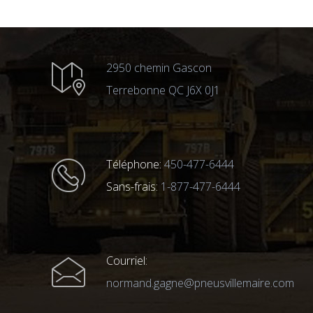
2950 chemin Gascon
Terrebonne QC J6X 0J1
Téléphone:
450-477-6444
Sans-frais:
1-877-477-6444
Courriel:
normand.gagne@pneusvillemaire.com