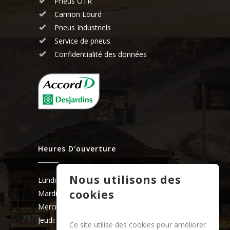
Pneus OTR
Camion Lourd
Pneus Industriels
Service de pneus
Confidentialité des données
Heures D'ouverture
Nous utilisons des
Lundi:
7:30 - 17h00
cookies
Mardi:
7:30 - 17h00
Mercredi:
7:30 - 17h00
Jeudi:
7:30 - 17h00
Ce site utilise des cookies pour améliorer