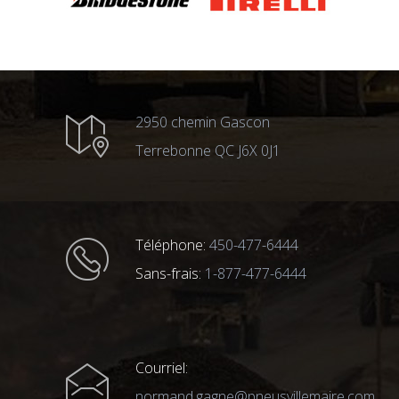
2950 chemin Gascon
Terrebonne QC J6X 0J1
Téléphone:
450-477-6444
Sans-frais:
1-877-477-6444
Courriel:
normand.gagne@pneusvillemaire.com