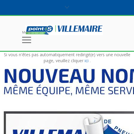
Menu
Si vous n'êtes pas automatiquement redirigé(e) vers une nouvelle
page, veuillez cliquer
ici
.