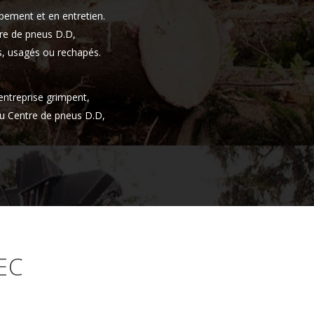
pement et en entretien.
tre de pneus D.D,
fs, usagés ou rechapés.
'entreprise grimpent,
u Centre de pneus D.D,
EC