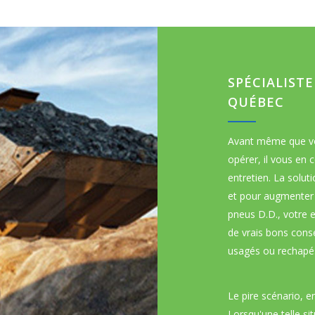
SPÉCIALIST
QUÉBEC
Avant même que vo
opérer, il vous en 
entretien. La solut
et pour augmenter 
pneus D.D., votre e
de vrais bons conse
usagés ou rechapé
Le pire scénario, e
Lorsqu'une telle sit