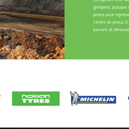
grimpent, puisque 
pneus peut représ
Centre de pneus D.
besoins et diminuer