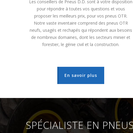
Les conseillers de Pneus D.D. sont à votre disposition
pour répondre à toutes vos questions et vous
proposer les meilleurs prix, pour vos pneus OTR.
Notre vaste inventaire comprend des pneus OTR
neufs, usagés et rechapés qui répondent aux besoins
de nombreux domaines, dont les secteurs minier et
forestier, le génie civil et la construction.
En savoir plus
SPÉCIALISTE EN PNEU