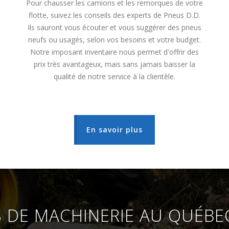
Pour chausser les camions et les remorques de votre
flotte, suivez les conseils des experts de Pneus D.D.
Ils sauront vous écouter et vous suggérer des pneus
neufs ou usagés, selon vos besoins et votre budget.
Notre imposant inventaire nous permet d'offrir des
prix très avantageux, mais sans jamais baisser la
qualité de notre service à la clientèle.
En savoir plus
S DE MACHINERIE AU QUÉBE