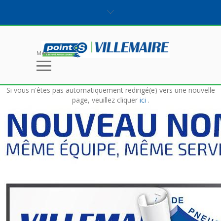
Menu
Si vous n'êtes pas automatiquement redirigé(e) vers une nouvelle
page, veuillez cliquer
ici
.