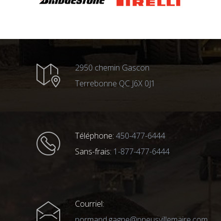
2950 chemin Gascon
Terrebonne QC J6X 0J1
Téléphone:
450-477-6444
Sans-frais:
1-877-477-6444
Courriel:
normand.gagne@pneusvillemaire.com