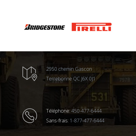
2950 chemin Gascon
Terrebonne QC J6X 0J1
Téléphone:
450-477-6444
Sans-frais:
1-877-477-6444