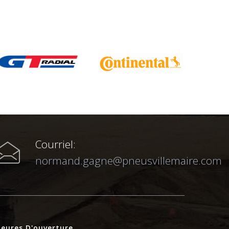
Courriel:
normand.gagne@pneusvillemaire.com
eures D'ouverture