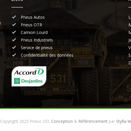
Pneus Autos
L
e
Pneus OTR
M
Camion Lourd
M
Pneus Industriels
J
Service de pneus
V
Confidentialité des données
S
D
Copyright 2025 Pneus DD.
Conception
&
Référencement
par
Stylla-