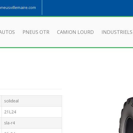
eusvillemaire.com
AUTOS
PNEUS OTR
CAMION LOURD
INDUSTRIELS
solideal
21L24
sla-r4