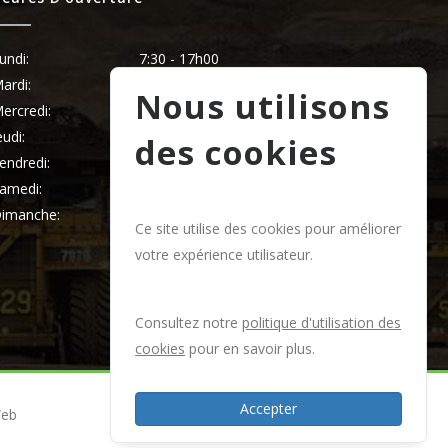
undi:
7:30 - 17h00
ardi:
7:30 - 17h00
Nous utilisons
ercredi:
7:30 - 17h00
eudi:
7:30 - 17h00
des cookies
endredi:
7:30 - 17h00
amedi:
8:00 - 12h00
imanche:
Fermé
Ce site utilise des cookies pour améliorer
votre expérience utilisateur.
Consultez notre
politique d'utilisation des
cookies
pour en savoir plus.
Accepter
Web