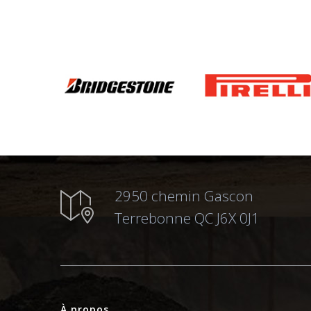
2950 chemin Gascon
Terrebonne QC J6X 0J1
À propos