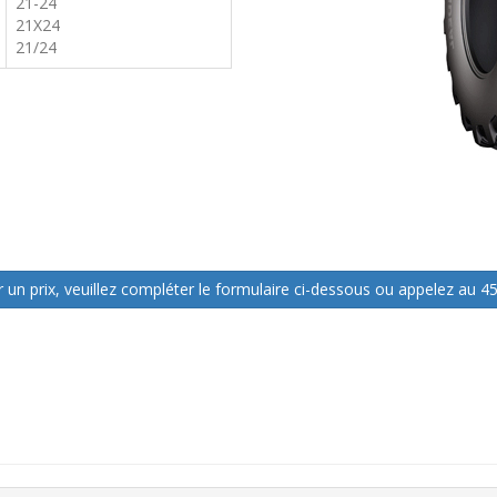
21-24
21X24
21/24
 un prix, veuillez compléter le formulaire ci-dessous ou appelez au 