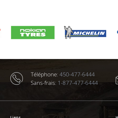
Téléphone:
450-477-6444
Sans-frais:
1-877-477-6444
Liens
H