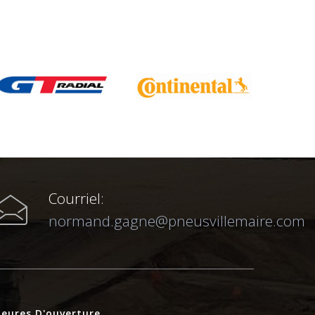
Courriel:
normand.gagne@pneusvillemaire.com
eures D'ouverture