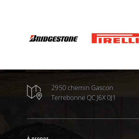
2950 chemin Gascon
Terrebonne QC J6X 0J1
À propos