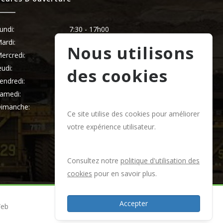
undi:
7:30 - 17h00
ardi:
7:30 - 17h00
Nous utilisons
ercredi:
7:30 - 17h00
eudi:
7:30 - 17h00
des cookies
endredi:
7:30 - 17h00
amedi:
8:00 - 12h00
imanche:
Fermé
Ce site utilise des cookies pour améliorer
votre expérience utilisateur.
Consultez notre
politique d'utilisation des
cookies
pour en savoir plus.
Accepter
Web