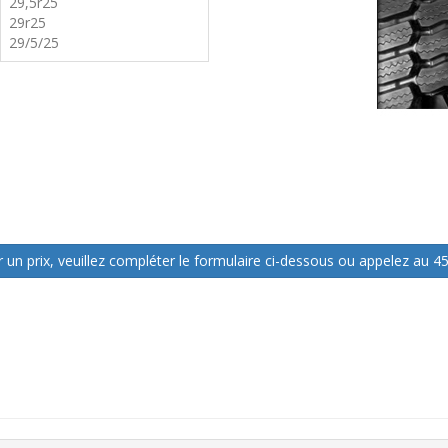
29,5r25
29r25
29/5/25
 un prix, veuillez compléter le formulaire ci-dessous ou appelez au 