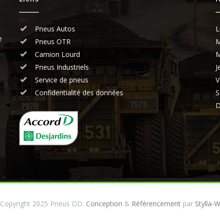
Pneus Autos
L
e
Pneus OTR
M
Camion Lourd
M
Pneus Industriels
J
Service de pneus
V
Confidentialité des données
S
D
Copyright 2025 Pneus DD.
Conception
&
Référencement
par
Stylla-