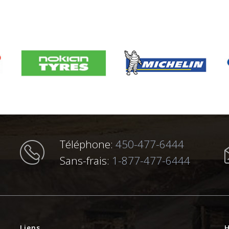
Téléphone:
450-477-6444
Sans-frais:
1-877-477-6444
Liens
H