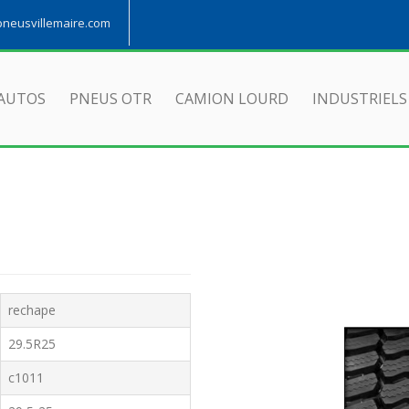
eusvillemaire.com
AUTOS
PNEUS OTR
CAMION LOURD
INDUSTRIELS
rechape
29.5R25
c1011