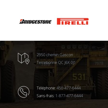
2950 chemin Gascon
Terrebonne QC J6X 0J1
Téléphone:
450-477-6444
Sans-frais:
1-877-477-6444