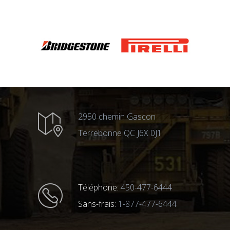
2950 chemin Gascon
Terrebonne QC J6X 0J1
Téléphone:
450-477-6444
Sans-frais:
1-877-477-6444