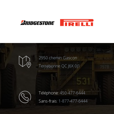
2950 chemin Gascon
Terrebonne QC J6X 0J1
Téléphone:
450-477-6444
Sans-frais:
1-877-477-6444