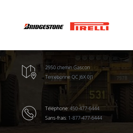
2950 chemin Gascon
Terrebonne QC J6X 0J1
Téléphone:
450-477-6444
Sans-frais:
1-877-477-6444