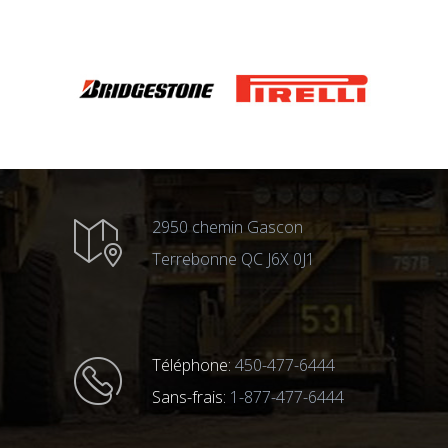
2950 chemin Gascon
Terrebonne QC J6X 0J1
Téléphone:
450-477-6444
Sans-frais:
1-877-477-6444