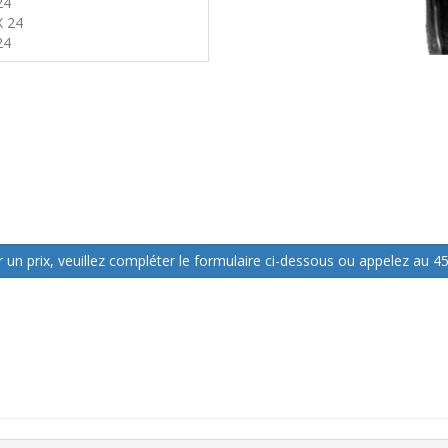
24
X 24
24
 un prix, veuillez compléter le formulaire ci-dessous ou appelez au 