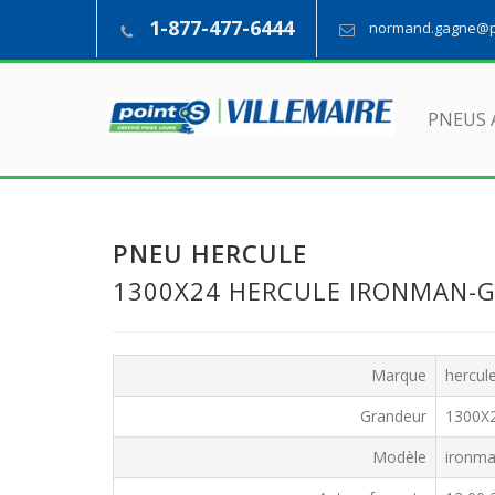
1-877-477-6444
normand.gagne@pn
PNEUS 
PNEU HERCULE
1300X24 HERCULE IRONMAN-
Marque
hercul
Grandeur
1300X
Modèle
ironma