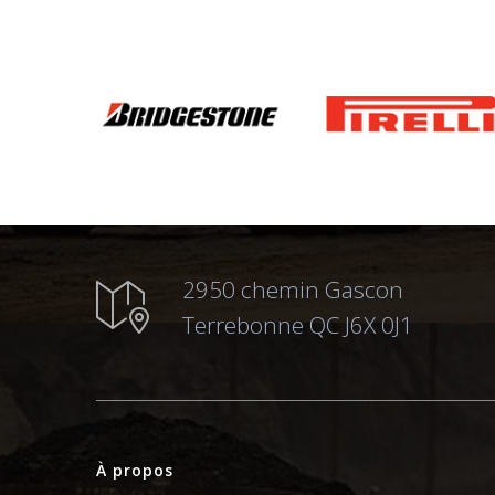
2950 chemin Gascon
Terrebonne QC J6X 0J1
À propos