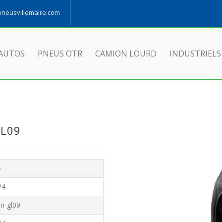
eusvillemaire.com
AUTOS
PNEUS OTR
CAMION LOURD
INDUSTRIELS
GL09
e
24
n-gl09