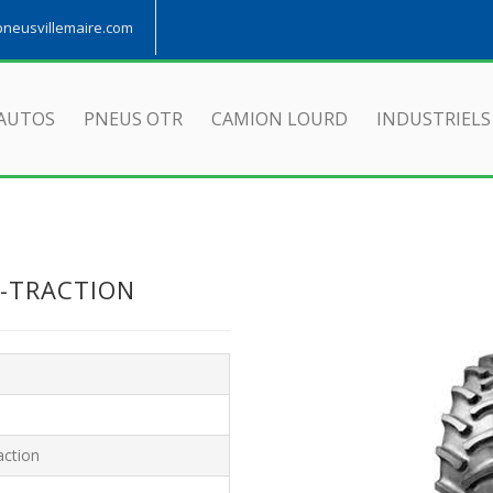
eusvillemaire.com
AUTOS
PNEUS OTR
CAMION LOURD
INDUSTRIELS
L-TRACTION
action