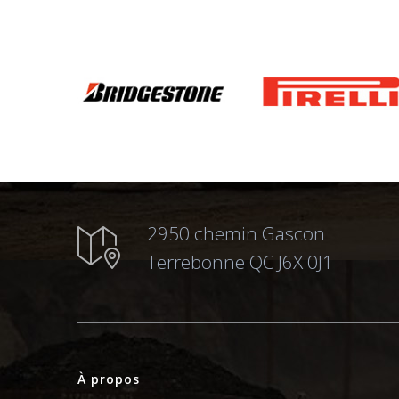
2950 chemin Gascon
Terrebonne QC J6X 0J1
À propos