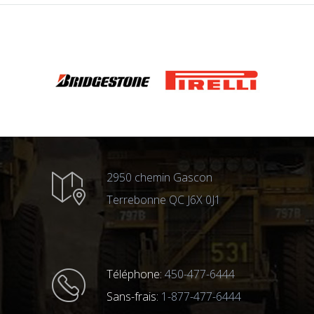
2950 chemin Gascon
Terrebonne QC J6X 0J1
Téléphone:
450-477-6444
Sans-frais:
1-877-477-6444