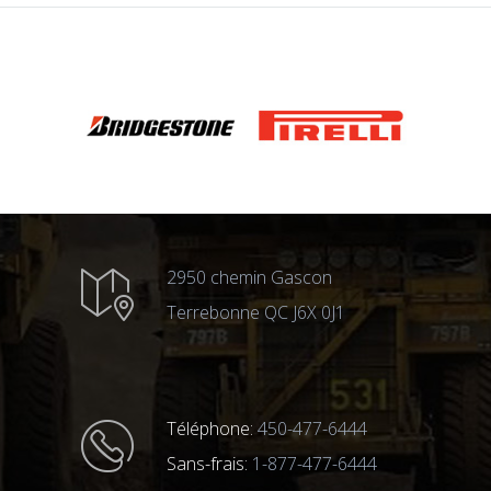
2950 chemin Gascon
Terrebonne QC J6X 0J1
Téléphone:
450-477-6444
Sans-frais:
1-877-477-6444