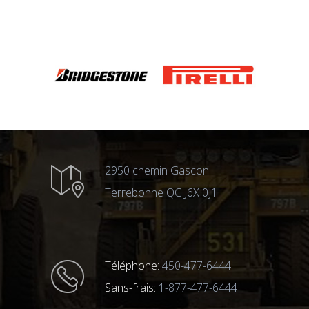
2950 chemin Gascon
Terrebonne QC J6X 0J1
Téléphone:
450-477-6444
Sans-frais:
1-877-477-6444