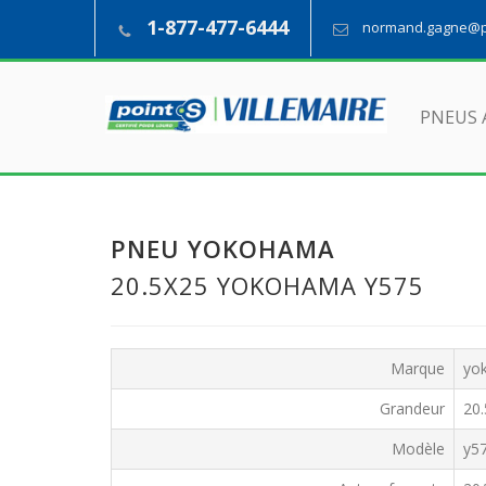
1-877-477-6444
normand.gagne@pn
PNEUS 
PNEU YOKOHAMA
20.5X25 YOKOHAMA Y575
Marque
yo
Grandeur
20
Modèle
y5