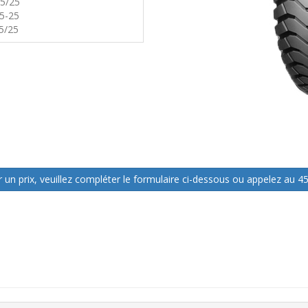
/5/25
5-25
5/25
 un prix, veuillez compléter le formulaire ci-dessous ou appelez au 