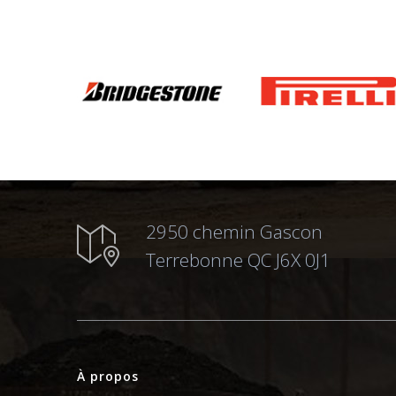
2950 chemin Gascon
Terrebonne QC J6X 0J1
À propos