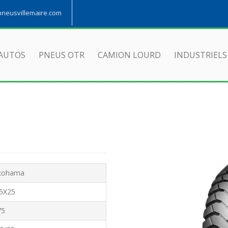
eusvillemaire.com
AUTOS
PNEUS OTR
CAMION LOURD
INDUSTRIELS
kohama
.5X25
75