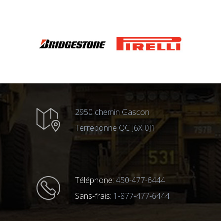
2950 chemin Gascon
Terrebonne QC J6X 0J1
Téléphone:
450-477-6444
Sans-frais:
1-877-477-6444