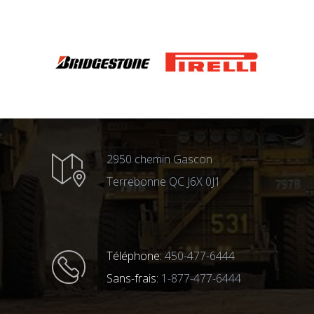
2950 chemin Gascon
Terrebonne QC J6X 0J1
Téléphone:
450-477-6444
Sans-frais:
1-877-477-6444