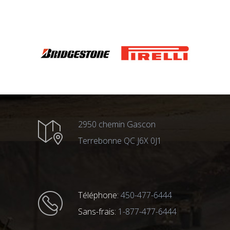
2950 chemin Gascon
Terrebonne QC J6X 0J1
Téléphone:
450-477-6444
Sans-frais:
1-877-477-6444