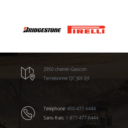
2950 chemin Gascon
Terrebonne QC J6X 0J1
Téléphone:
450-477-6444
Sans-frais:
1-877-477-6444