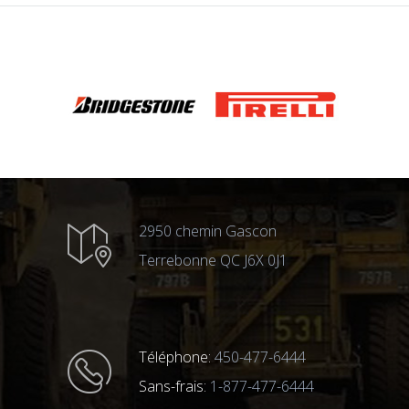
2950 chemin Gascon
Terrebonne QC J6X 0J1
Téléphone:
450-477-6444
Sans-frais:
1-877-477-6444