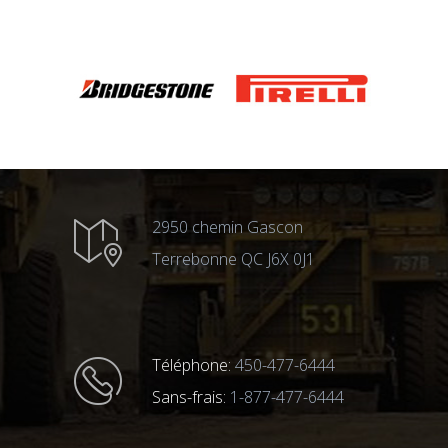
2950 chemin Gascon
Terrebonne QC J6X 0J1
Téléphone:
450-477-6444
Sans-frais:
1-877-477-6444