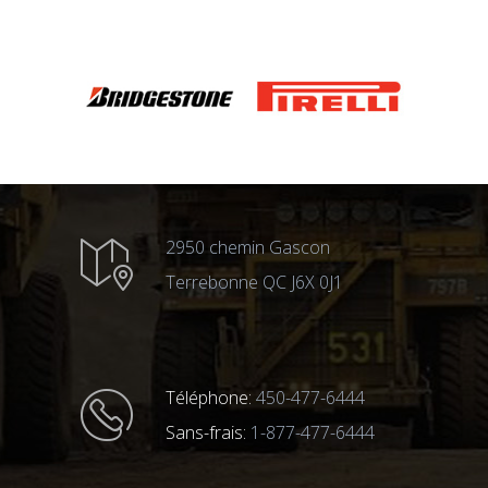
2950 chemin Gascon
Terrebonne QC J6X 0J1
Téléphone:
450-477-6444
Sans-frais:
1-877-477-6444