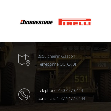
2950 chemin Gascon
Terrebonne QC J6X 0J1
Téléphone:
450-477-6444
Sans-frais:
1-877-477-6444