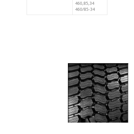
460,85,34
460/85-34