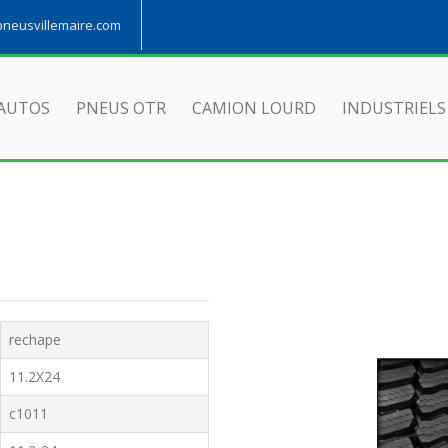
eusvillemaire.com
AUTOS
PNEUS OTR
CAMION LOURD
INDUSTRIELS
rechape
11.2X24
c1011