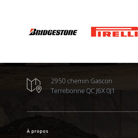
2950 chemin Gascon
Terrebonne QC J6X 0J1
À propos