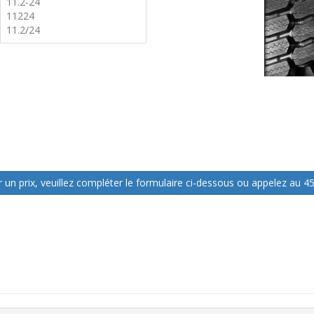
11.2-24
11224
11.2/24
 un prix, veuillez compléter le formulaire ci-dessous ou appelez au 