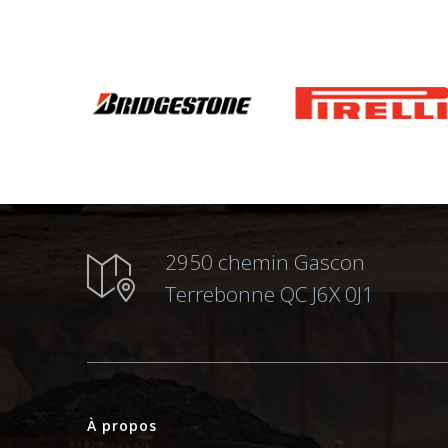
2950 chemin Gascon
Terrebonne QC J6X 0J1
À propos