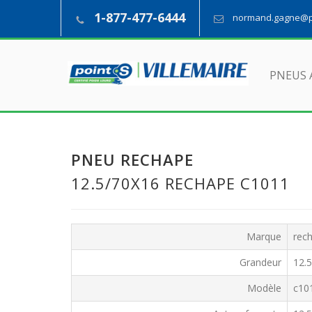
1-877-477-6444
normand.gagne@pn
PNEUS 
PNEU RECHAPE
12.5/70X16 RECHAPE C1011
Marque
rec
Grandeur
12.
Modèle
c10