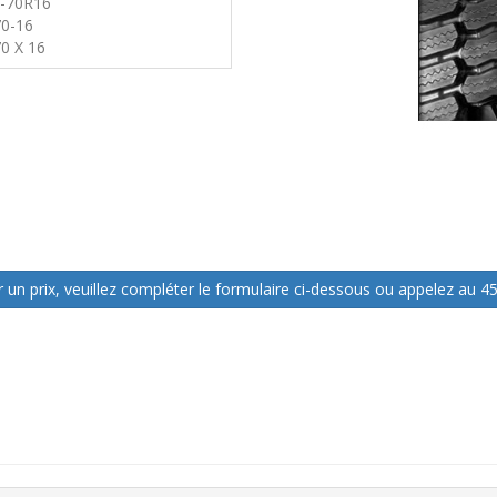
5-70R16
70-16
70 X 16
 un prix, veuillez compléter le formulaire ci-dessous ou appelez au 