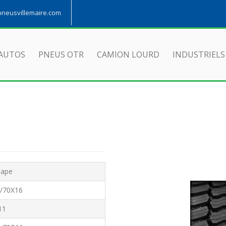
eusvillemaire.com
AUTOS
PNEUS OTR
CAMION LOURD
INDUSTRIELS
hape
5/70X16
11