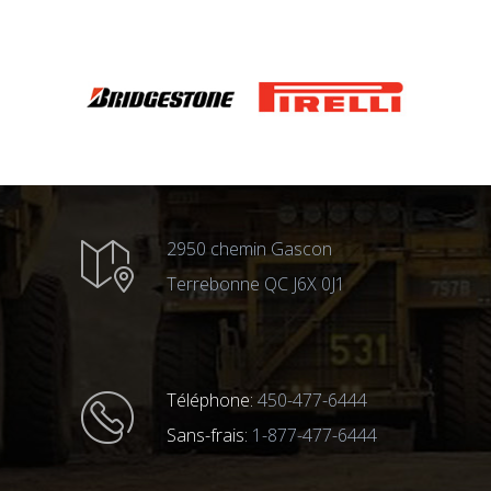
2950 chemin Gascon
Terrebonne QC J6X 0J1
Téléphone:
450-477-6444
Sans-frais:
1-877-477-6444