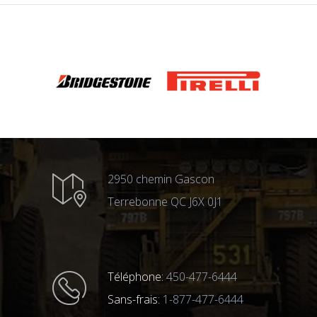
2950 chemin Gascon
Terrebonne QC J6X 0J1
Téléphone:
450-477-6444
Sans-frais:
1-877-477-6444