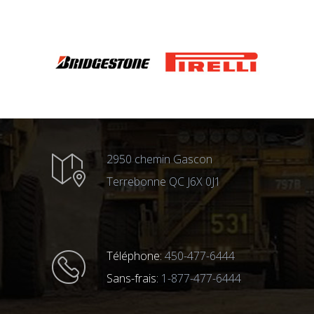
2950 chemin Gascon
Terrebonne QC J6X 0J1
Téléphone:
450-477-6444
Sans-frais:
1-877-477-6444