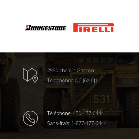
2950 chemin Gascon
Terrebonne QC J6X 0J1
Téléphone:
450-477-6444
Sans-frais:
1-877-477-6444