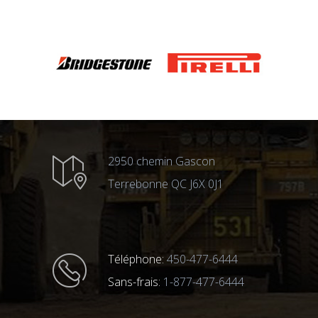
2950 chemin Gascon
Terrebonne QC J6X 0J1
Téléphone:
450-477-6444
Sans-frais:
1-877-477-6444