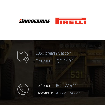
2950 chemin Gascon
Terrebonne QC J6X 0J1
Téléphone:
450-477-6444
Sans-frais:
1-877-477-6444