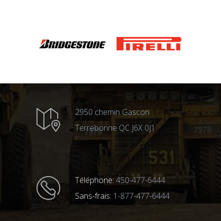
2950 chemin Gascon
Terrebonne QC J6X 0J1
Téléphone:
450-477-6444
Sans-frais:
1-877-477-6444