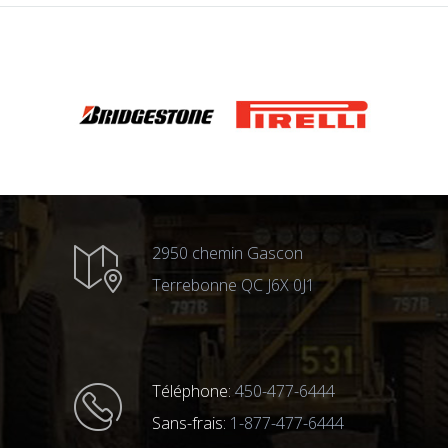
2950 chemin Gascon
Terrebonne QC J6X 0J1
Téléphone:
450-477-6444
Sans-frais:
1-877-477-6444