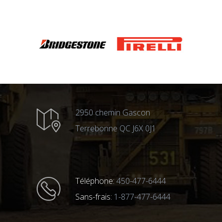
2950 chemin Gascon
Terrebonne QC J6X 0J1
Téléphone:
450-477-6444
Sans-frais:
1-877-477-6444