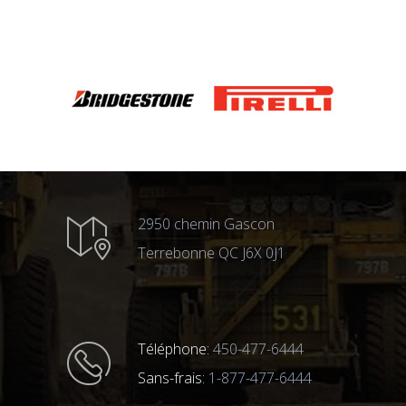
2950 chemin Gascon
Terrebonne QC J6X 0J1
Téléphone:
450-477-6444
Sans-frais:
1-877-477-6444