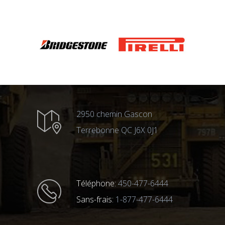
2950 chemin Gascon
Terrebonne QC J6X 0J1
Téléphone:
450-477-6444
Sans-frais:
1-877-477-6444