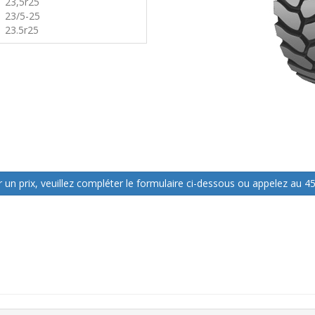
23,5r25
23/5-25
23.5r25
 un prix, veuillez compléter le formulaire ci-dessous ou appelez au 