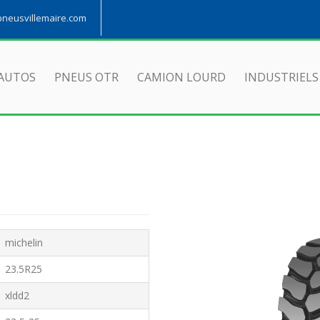
eusvillemaire.com
AUTOS
PNEUS OTR
CAMION LOURD
INDUSTRIELS
michelin
23.5R25
xldd2