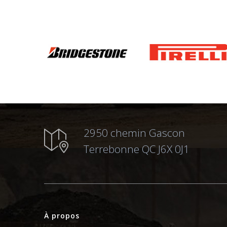
2950 chemin Gascon
Terrebonne QC J6X 0J1
À propos