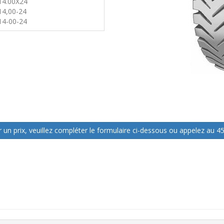
14.00X24
14,00-24
14-00-24
 un prix, veuillez compléter le formulaire ci-dessous ou appelez au 