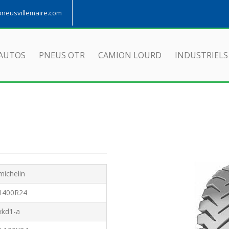
eusvillemaire.com
AUTOS
PNEUS OTR
CAMION LOURD
INDUSTRIELS
michelin
1400R24
xkd1-a