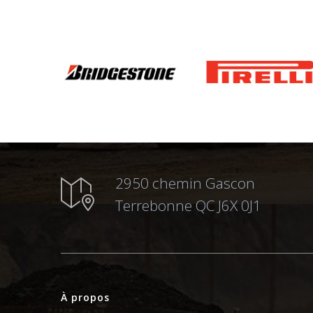
2950 chemin Gascon
Terrebonne QC J6X 0J1
À propos