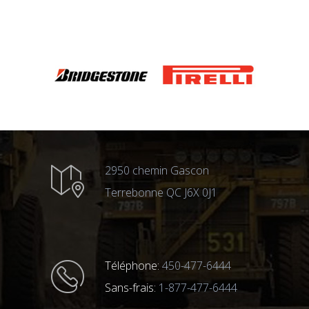
2950 chemin Gascon
Terrebonne QC J6X 0J1
Téléphone:
450-477-6444
Sans-frais:
1-877-477-6444