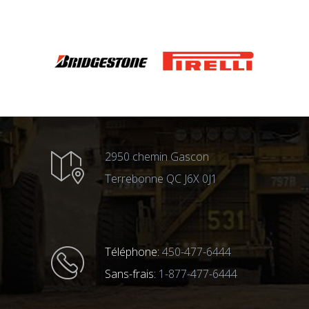
2950 chemin Gascon
Terrebonne QC J6X 0J1
Téléphone:
450-477-6444
Sans-frais:
1-877-477-6444