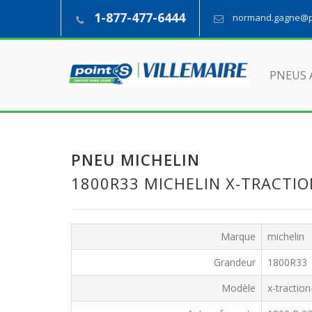
1-877-477-6444
normand.gagne@pn
PNEUS 
PNEU MICHELIN
1800R33 MICHELIN X-TRACTIO
Marque
michelin
Grandeur
1800R33
Modèle
x-traction