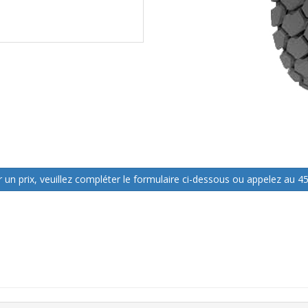
3
 un prix, veuillez compléter le formulaire ci-dessous ou appelez au 