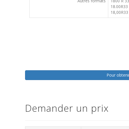
Autres formats
1800 R 3
18.00R33
18,00R33
Pour obtenir
Demander un prix