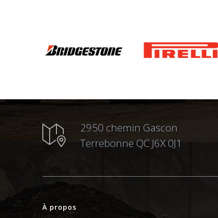
2950 chemin Gascon
Terrebonne QC J6X 0J1
À propos