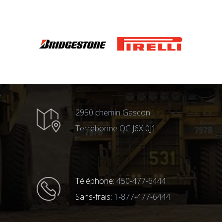
2950 chemin Gascon
Terrebonne QC J6X 0J1
Téléphone:
450-477-6444
Sans-frais:
1-877-477-6444