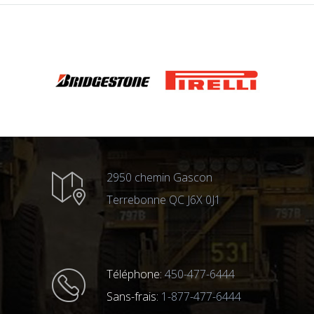
2950 chemin Gascon
Terrebonne QC J6X 0J1
Téléphone:
450-477-6444
Sans-frais:
1-877-477-6444