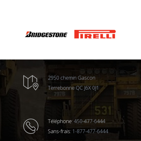
2950 chemin Gascon
Terrebonne QC J6X 0J1
Téléphone:
450-477-6444
Sans-frais:
1-877-477-6444