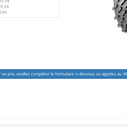
85-34
85,34
534
 un prix, veuillez compléter le formulaire ci-dessous ou appelez au 