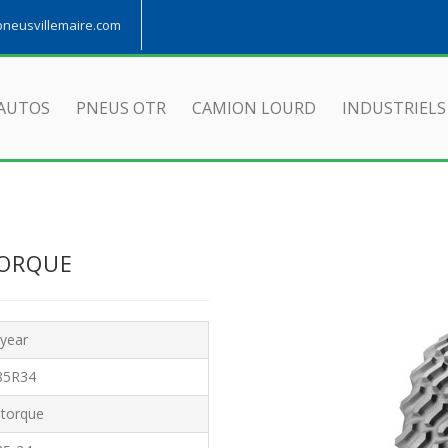
eusvillemaire.com
AUTOS
PNEUS OTR
CAMION LOURD
INDUSTRIELS
TORQUE
year
85R34
atorque