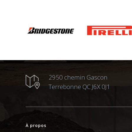
2950 chemin Gascon
Terrebonne QC J6X 0J1
À propos