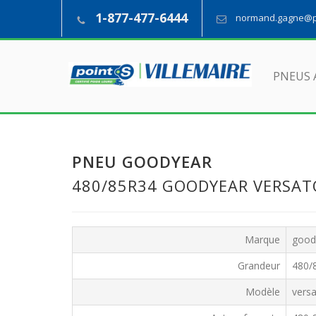
1-877-477-6444
normand.gagne@pn
PNEUS 
PNEU GOODYEAR
480/85R34 GOODYEAR VERSA
Marque
good
Grandeur
480/
Modèle
vers