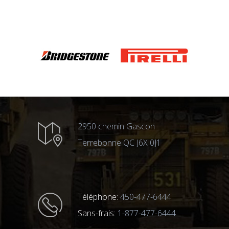
2950 chemin Gascon
Terrebonne QC J6X 0J1
Téléphone:
450-477-6444
Sans-frais:
1-877-477-6444